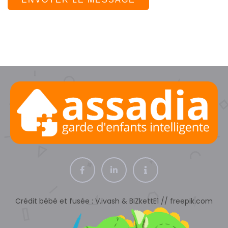
Crédit bébé et fusée : V.ivash & BiZkettE1 // freepik.com